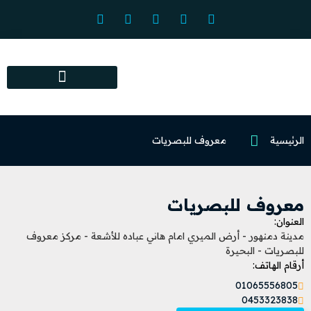
المراكز البصرية المعتمدة
الرئيسية
معروف للبصريات
معروف للبصريات
العنوان:
مدينة دمنهور - أرض الميري امام هاني عباده للأشعة - مركز معروف
للبصريات - البحيرة
أرقام الهاتف:
01065556805
0453323838