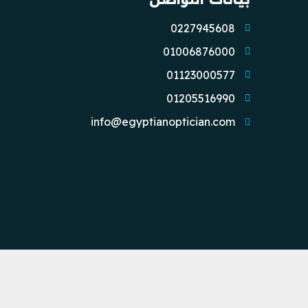
0227945608
01006876000
01123000577
01205516990
info@egyptianoptician.com