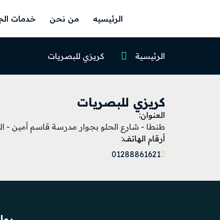
الرئيسيه
من نحن
خدمات الج
الرئيسية
كريزي للبصريات
كريزي للبصريات
العنوان:
طنطا - شارع الحلو بجوار مدرسة قاسم أمين - ال
أرقام الهاتف:
01288861621
روا