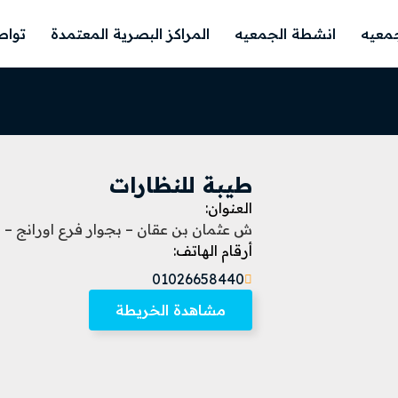
معيه
انشطة الجمعيه
المراكز البصرية المعتمدة
تواص
طيبة للنظارات
العنوان:
ش عثمان بن عقان – بجوار فرع اورانج – م
أرقام الهاتف:
01026658440
مشاهدة الخريطة